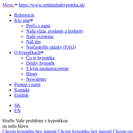
Menu
https://www.optimalnahypoteka.sk/
Referencie
Kto sme
Prečo s nami
Naša vízia, poslanie a hodnoty
Naše ocenenia
Náš tím
Najčastejšie otázky (FAQ)
O hypotékach
Čo je hypotéka
Druhy hypoték
S kým spolupracujeme
Blogy
Newsletter
Postup s nami
Kontakt
English
SK
EN
Hoďte Vaše problémy s hypotékou
na našu hlavu
Chcem hypotéku bez starostí
Chcem hypotéku bez starostí
Chcem oso