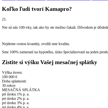
Koľko ľudí tvorí Kamapro?
21.
Nie sú nás 100-vky, tak ako by ste možno čakali. Dôvodom je dôsle
Nejdeme cestou kvantity, zvolili sme kvalitu.
Sme 100% zameraní na hypotéku, úzko špecializovaní na jeden pro
Zistite si výšku Vašej mesačnej splátky
Výška úveru:
100 000
€
Doba splatnosti:
30
rokov
MESAČNÁ SPLÁTKA
pri úroku 1% p. a.
pri úroku 2% p. a.
pri úroku 3% p. a.
pri úroku 4% p. a.