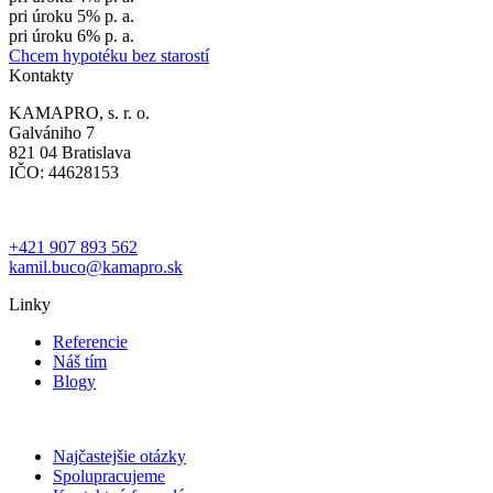
pri úroku 5% p. a.
pri úroku 6% p. a.
Chcem hypotéku bez starostí
Kontakty
KAMAPRO, s. r. o.
Galvániho 7
821 04 Bratislava
IČO: 44628153
+421 907 893 562
kamil.buco@kamapro.sk
Linky
Referencie
Náš tím
Blogy
Najčastejšie otázky
Spolupracujeme